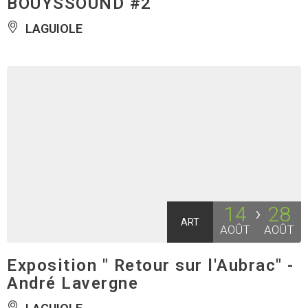
BOUYSSOUND #2
LAGUIOLE
14
28
ART
AOÛT
AOÛT
Exposition " Retour sur l'Aubrac" -
André Lavergne