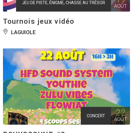
JEU DE PISTE, ÉNIGME, CHASSE AU TRÉSOR
AOÛT
Tournois jeux vidéo
LAGUIOLE
22
CONCERT
AOÛT