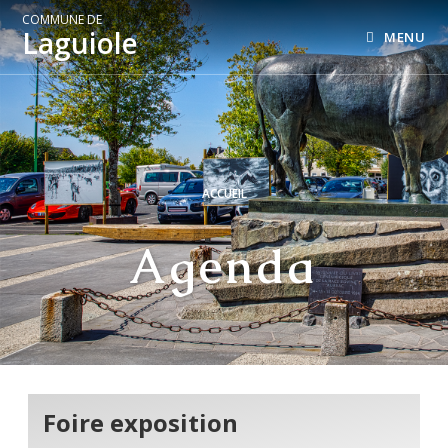
COMMUNE DE
Laguiole
MENU
ACCUEIL
Agenda
Foire exposition