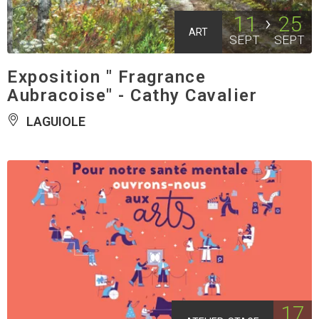
11
25
ART
SEPT
SEPT
Exposition " Fragrance
Aubracoise" - Cathy Cavalier
LAGUIOLE
17