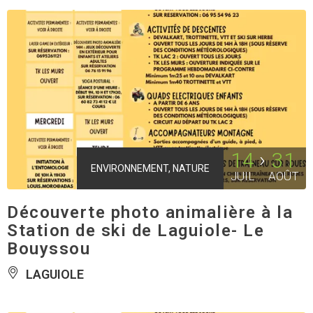
14
31
ENVIRONNEMENT, NATURE
JUIL
AOÛT
Découverte photo animalière à la
Station de ski de Laguiole- Le
Bouyssou
LAGUIOLE