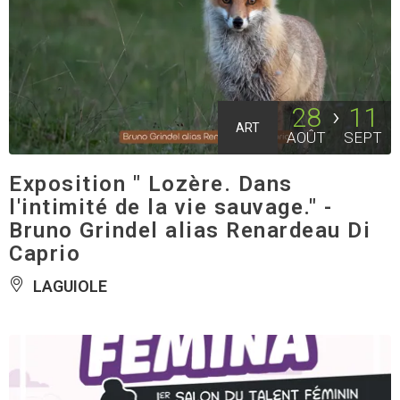
28
11
ART
AOÛT
SEPT
Exposition " Lozère. Dans
l'intimité de la vie sauvage." -
Bruno Grindel alias Renardeau Di
Caprio
LAGUIOLE