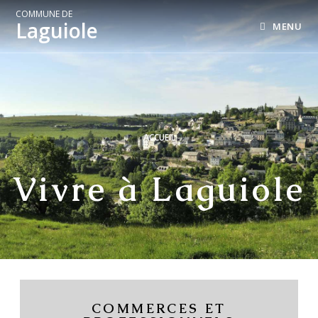
COMMUNE DE
Laguiole
MENU
ACCUEIL
Vivre à Laguiole
COMMERCES ET