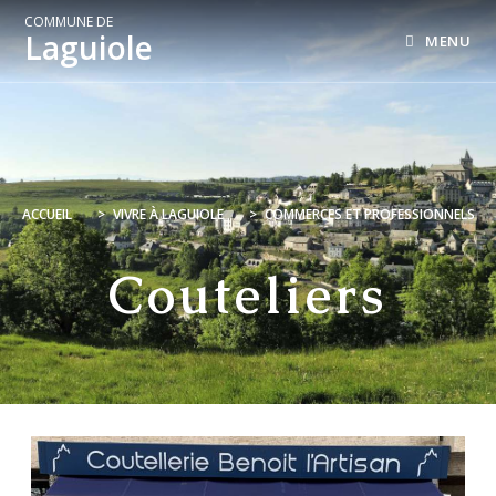
COMMUNE DE
Laguiole
MENU
ACCUEIL
>
VIVRE À LAGUIOLE
>
COMMERCES ET PROFESSIONNELS
Couteliers