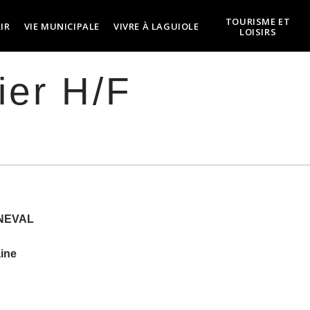
TOURISME ET
IR
VIE MUNICIPALE
VIVRE À LAGUIOLE
LOISIRS
ier H/F
NEVAL
aine