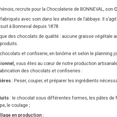
hénois, recrute pour la Chocolaterie de BONNEVAL, son
C
briqués avec soin dans les ateliers de l’abbaye. Il s’agit
ursuit à Bonneval depuis 1878.
ique des chocolats de qualité : aucune graisse végétale a
produits.
hocolats et confiserie, en binôme et selon le planning jou
ionnel,
vous êtes au cœur de notre production artisanale
abrication des chocolats et confiseries :
ières
: Peser, couper, et préparer les ingrédients nécessa
duits
: le chocolat sous différentes formes, les pâtes de f
e, le coulage ;
llage en production
;