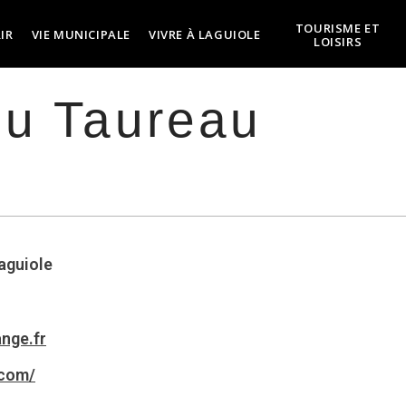
TOURISME ET
IR
VIE MUNICIPALE
VIVRE À LAGUIOLE
LOISIRS
du Taureau
Laguiole
nge.fr
.com/