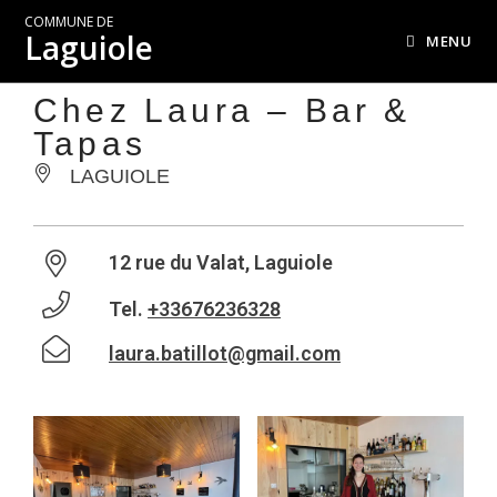
COMMUNE DE
Laguiole
MENU
Chez Laura – Bar &
Tapas
LAGUIOLE
12 rue du Valat, Laguiole
Tel.
+33676236328
laura.batillot@gmail.com