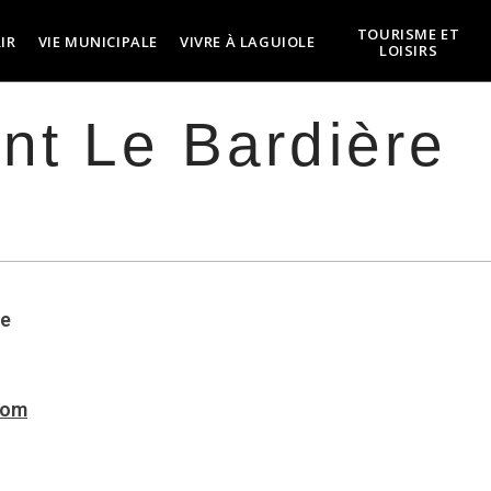
TOURISME ET
IR
VIE MUNICIPALE
VIVRE À LAGUIOLE
LOISIRS
nt Le Bardière
le
com