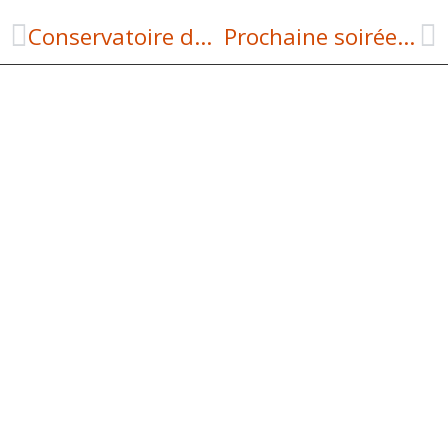
Conservatoire de l’Aveyron – Musique et théâtre
Prochaine soirée ciné à Laguiole vendredi 23 mai