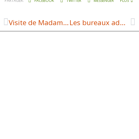
PARTAGER:
FACEBOOK
TWITTER
MESSENGER
PLUS
Visite de Madame la Secretaire Générale de la Prefecture
Les bureaux administratifs du SMICTOM déménagent