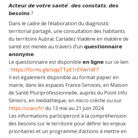
𝘼𝙘𝙩𝙚𝙪𝙧 𝙙𝙚 𝙫𝙤𝙩𝙧𝙚 𝙨𝙖𝙣𝙩𝙚́ : 𝙙𝙚𝙨 𝙘𝙤𝙣𝙨𝙩𝙖𝙩𝙨, 𝙙𝙚𝙨
𝙗𝙚𝙨𝙤𝙞𝙣𝙨 ?
Dans le cadre de l’élaboration du diagnostic
territorial partagé, une consultation des habitants
du territoire Aubrac Carladez Viadène en matière de
santé est menée au travers d’un 𝗾𝘂𝗲𝘀𝘁𝗶𝗼𝗻𝗻𝗮𝗶𝗿𝗲
𝗮𝗻𝗼𝗻𝘆𝗺𝗲.
Le questionnaire est disponible 𝗲𝗻 𝗹𝗶𝗴𝗻𝗲 sur ce lien
:
https://forms.gle/vqqTTpE1rEVwi1dF7
Il est également disponible au format papier en
mairie, dans les espaces France Services, en Maison
de Santé Pluriprofessionnelle, auprès du Point Info
Séniors, en médiathèque, en micro-crèche ou sur
https://ccacv.fr/
du 13 mai au 21 juin 2024.
Les informations participeront à la compréhension
des besoins sur le territoire pour définir les enjeux
prioritaires et un programme d’actions à mettre en