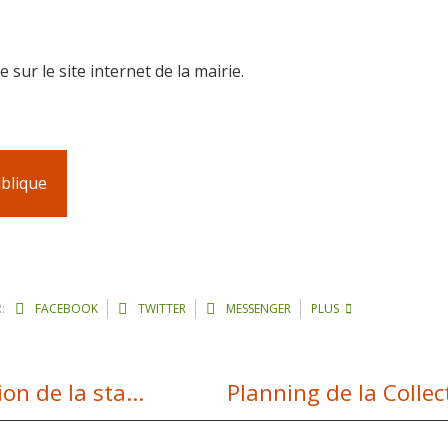
sur le site internet de la mairie.
blique
:
FACEBOOK
TWITTER
MESSENGER
PLUS
Station de Laguiole : le projet de transition de la station se poursuit
Planning de la Collec