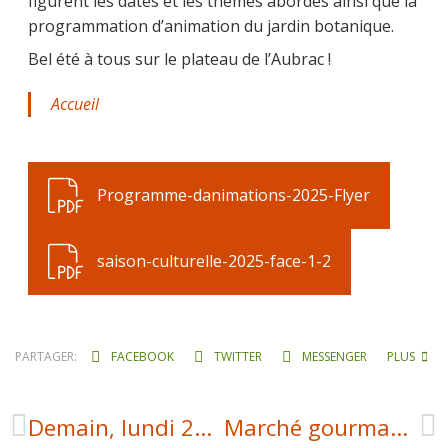
figurent les dates et les thèmes abordés ainsi que la
programmation d’animation du jardin botanique.
Bel été à tous sur le plateau de l’Aubrac !
Accueil
Programme-danimations-2025-Flyer
saison-culturelle-2025-face-1-2
PARTAGER:
FACEBOOK
TWITTER
MESSENGER
PLUS
Demain, lundi 21 juillet : marché gourmand du Faubourg
Marché gourmand du faubourg: la pluie n’a pas entamé la bonne humeur !