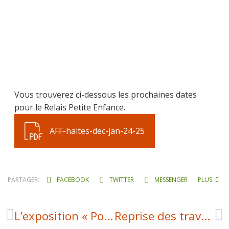
Vous trouverez ci-dessous les prochaines dates
pour le Relais Petite Enfance.
AFF-haltes-dec-jan-24-25
PARTAGER:
FACEBOOK
TWITTER
MESSENGER
PLUS
L’exposition « Pour une vitalité commerciale en Aubrac Carladez Viadène » est arrivée à Laguiole !
Reprise des travaux d’aménagement du centre bourg le 25 novembre 2024