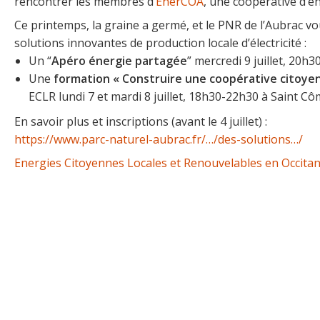
rencontrer les membres d’
EnerCOA
, une coopérative d’é
Ce printemps, la graine a germé, et le PNR de l’Aubrac
solutions innovantes de production locale d’électricité :
Un “
Apéro énergie partagée
” mercredi 9 juillet, 20h
Une
formation « Construire une coopérative citoye
ECLR lundi 7 et mardi 8 juillet, 18h30-22h30 à Saint Côm
En savoir plus et inscriptions (avant le 4 juillet) :
https://www.parc-naturel-aubrac.fr/…/des-solutions…/
Energies Citoyennes Locales et Renouvelables en Occitan