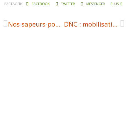
PARTAGER:
FACEBOOK
TWITTER
MESSENGER
PLUS
Nos sapeurs-pompiers volontaires ont célébré la Sainte Barbe
DNC : mobilisation massive hier soir à Laguiole